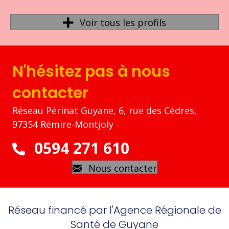
Voir tous les profils
N'hésitez pas à nous
contacter
Réseau Périnat Guyane, 6, rue des Cèdres,
97354 Rémire-Montjoly -
0594 271 610
Nous contacter
Réseau financé par l'Agence Régionale de
Santé de Guyane