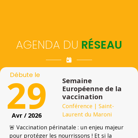
AGENDA DU
RÉSEAU
Débute le
29
Semaine
Européenne de la
vaccination
Conférence
|
Saint-
Laurent du Maroni
Avr / 2026
🚨 Vaccination périnatale : un enjeu majeur
pour protéger les nourrissons ! Et si la