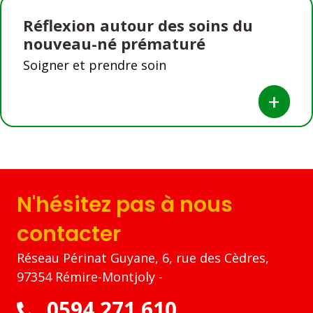
Réflexion autour des soins du
nouveau-né prématuré
Soigner et prendre soin
+
N'hésitez pas à nous
contacter
Réseau Périnat Guyane, 6, rue des Cèdres,
97354 Rémire-Montjoly -
0594 271 610