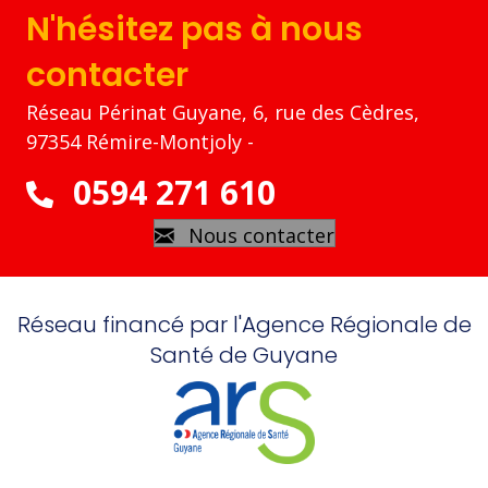
N'hésitez pas à nous
contacter
Réseau Périnat Guyane, 6, rue des Cèdres,
97354 Rémire-Montjoly -
0594 271 610
Nous contacter
Réseau financé par l'Agence Régionale de
Santé de Guyane