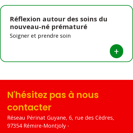
Réflexion autour des soins du
nouveau-né prématuré
Soigner et prendre soin
+
N'hésitez pas à nous
contacter
Réseau Périnat Guyane, 6, rue des Cèdres,
97354 Rémire-Montjoly -