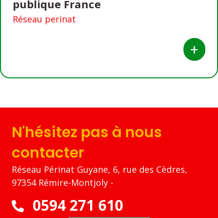
publique France
Réseau perinat
+
N'hésitez pas à nous
contacter
Réseau Périnat Guyane, 6, rue des Cèdres,
97354 Rémire-Montjoly -
0594 271 610