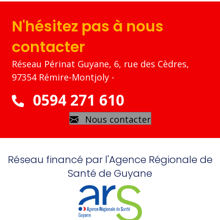
N'hésitez pas à nous
contacter
Réseau Périnat Guyane, 6, rue des Cèdres,
97354 Rémire-Montjoly -
0594 271 610
Nous contacter
Réseau financé par l'Agence Régionale de
Santé de Guyane