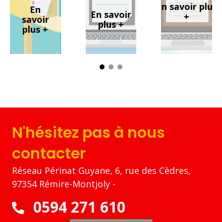
En savoir plus
En
En savoir
+
savoir
plus +
plus +
N'hésitez pas à nous
contacter
Réseau Périnat Guyane, 6, rue des Cèdres,
97354 Rémire-Montjoly -
0594 271 610