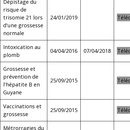
Dépistage du
risque de
trisomie 21 lors
24/01/2019
Télé
d'une grossesse
normale
Intoxication au
04/04/2016
07/04/2018
Télé
plomb
Grossesse et
prévention de
25/09/2015
Télé
l'hépatite B en
Guyane
Vaccinations et
25/09/2015
Télé
grossesse
Métrorragies du