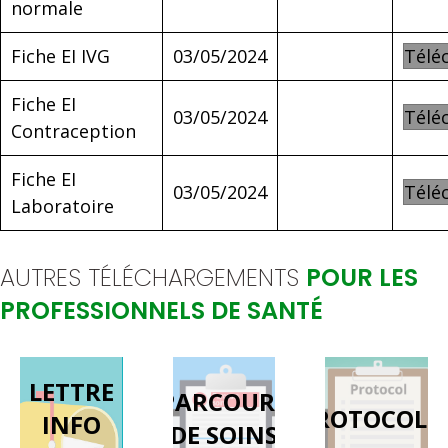
normale
Fiche EI IVG
03/05/2024
Télé
Fiche EI
03/05/2024
Télé
Contraception
Fiche EI
03/05/2024
Télé
Laboratoire
AUTRES TÉLÉCHARGEMENTS
POUR LES
PROFESSIONNELS DE SANTÉ
LETTRE
PARCOURS
PROTOCOLE
INFO
DE SOINS