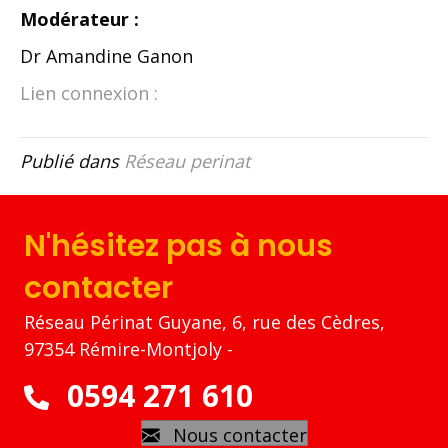
Modérateur :
Dr Amandine Ganon
Lien connexion :
Publié dans
Réseau perinat
N'hésitez pas à nous
contacter
Réseau Périnat Guyane, 6, rue des Cèdres,
97354 Rémire-Montjoly -
0594 271 610
Nous contacter