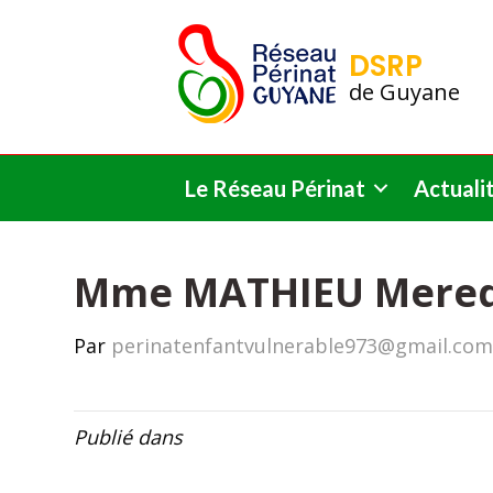
DSRP
de Guyane
Le Réseau Périnat
Actuali
Mme MATHIEU Mered
Par
perinatenfantvulnerable973@gmail.co
Publié dans