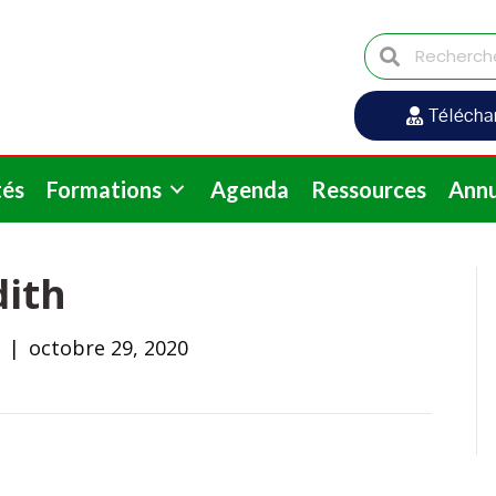
Télécha
tés
Formations
Agenda
Ressources
Annu
ith
m
|
octobre 29, 2020