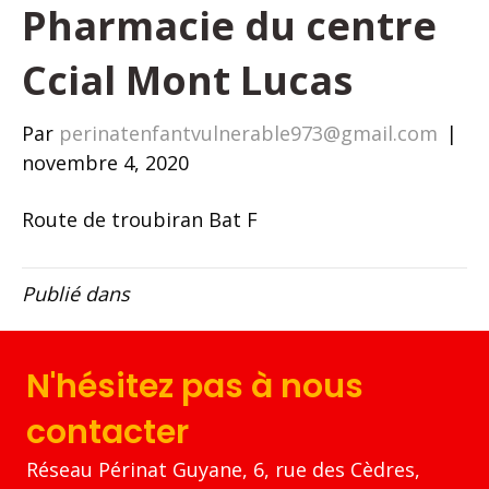
Pharmacie du centre
Ccial Mont Lucas
Par
perinatenfantvulnerable973@gmail.com
|
novembre 4, 2020
Route de troubiran Bat F
Publié dans
N'hésitez pas à nous
contacter
Réseau Périnat Guyane, 6, rue des Cèdres,