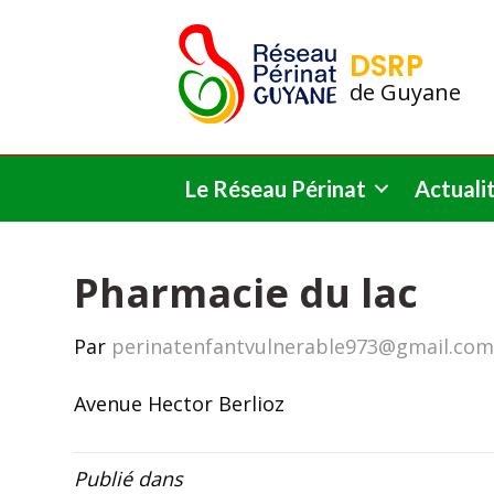
DSRP
de Guyane
Le Réseau Périnat
Actuali
Pharmacie du lac
Par
perinatenfantvulnerable973@gmail.co
Avenue Hector Berlioz
Publié dans