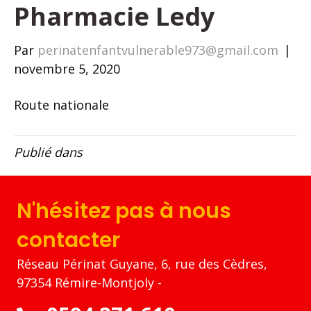
Pharmacie Ledy
Par
perinatenfantvulnerable973@gmail.com
|
novembre 5, 2020
Route nationale
Publié dans
N'hésitez pas à nous
contacter
Réseau Périnat Guyane, 6, rue des Cèdres,
97354 Rémire-Montjoly -